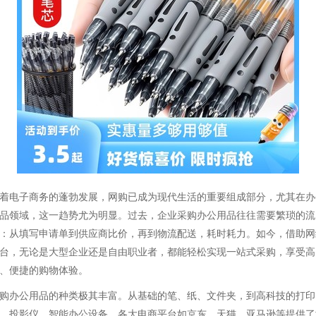
着电子商务的蓬勃发展，网购已成为现代生活的重要组成部分，尤其在办
品领域，这一趋势尤为明显。过去，企业采购办公用品往往需要繁琐的流
：从填写申请单到供应商比价，再到物流配送，耗时耗力。如今，借助网
台，无论是大型企业还是自由职业者，都能轻松实现一站式采购，享受高
、便捷的购物体验。
购办公用品的种类极其丰富。从基础的笔、纸、文件夹，到高科技的打印
、投影仪、智能办公设备，各大电商平台如京东、天猫、亚马逊等提供了